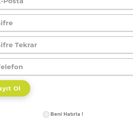
ayıt Ol
Beni Hatırla !