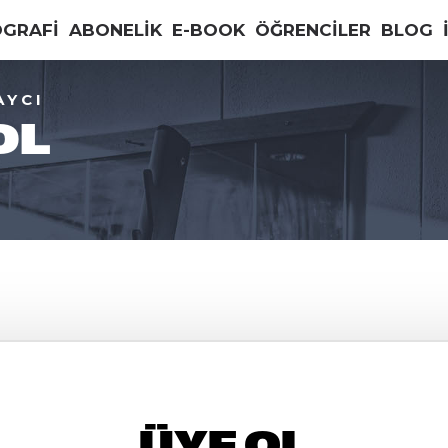
OGRAFİ
ABONELİK
E-BOOK
ÖĞRENCİLER
BLOG
AYCI
OL
ÜYE OL