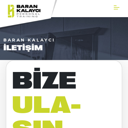
BARAN KALAYCI
İLETIŞIM
BİZE
ULA-
ŞIN