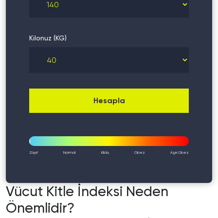
Kilonuz (KG)
Hesapla
Zayıf
Normal
Kilolu
Obez
Aşırı Obez
Vücut Kitle İndeksi Neden
Önemlidir?