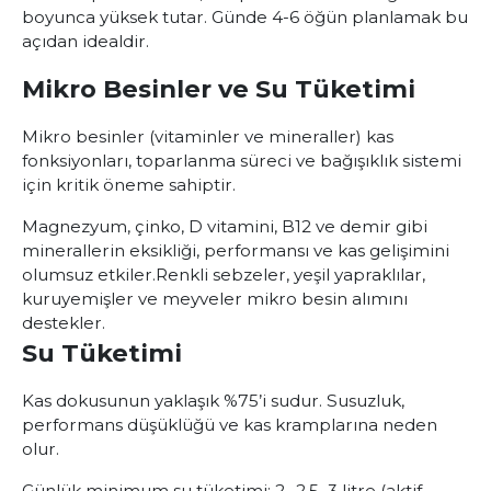
boyunca yüksek tutar. Günde 4-6 öğün planlamak bu
açıdan idealdir.
Mikro Besinler ve Su Tüketimi
Mikro besinler (vitaminler ve mineraller) kas
fonksiyonları, toparlanma süreci ve bağışıklık sistemi
için kritik öneme sahiptir.
Magnezyum
,
çinko
,
D vitamini
,
B12
ve
demir
gibi
minerallerin eksikliği, performansı ve kas gelişimini
olumsuz etkiler.
Renkli sebzeler, yeşil yapraklılar,
kuruyemişler ve meyveler mikro besin alımını
destekler.
Su Tüketimi
Kas dokusunun yaklaşık %75’i sudur. Susuzluk,
performans düşüklüğü ve kas kramplarına neden
olur.
Günlük minimum su tüketimi: 2- 2.5 3 litre (aktif