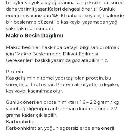
bireyler ve yüksek yağ oranına sahip kişiler bu süreci
daha verimli yaşar.
Kalori dengesi önerisi
: Günlük
enerji ihtiyacınızdan %5-10 daha az veya eşit kaloride
bir beslenme düzeni ile kas kaybı yaşamadan yağ
yakmak mümkündür.
Makro Besin Dağılımı
Makro besinler hakkında detaylı bilgi sahibi olmak
için “
Makro Beslenmede Dikkat Edilmesi
Gerekenler
” başlıklı yazımıza göz atabilirsiniz.
Protein
Kas gelişiminin temel yapı taşı olan protein, bu
süreçte kilit rol oynar. Protein alımı yeterli değilse,
kas kaybı kaçınılmaz olur.
Günlük önerilen protein miktarı
: 1.6 – 2.2 gram / kg
vücut ağırlığı
Yoğun antrenman dönemlerinde 2.2
grama kadar çıkılabilir.
Karbonhidrat
Karbonhidratlar, yoğun egzersizlerde ana enerji