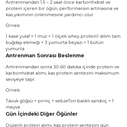
Antrenmandan 1.5 – 2 saat önce karbonhidrat ve
protein içeren bir öğün, performansın artmasına ve
kas yıkımının önlenmesine yardımcı olur.
Örnek
:
1 kase yulaf + 1 muz + 1 ölçek whey protein
1 dilim tam
buğday ekmeği + 3 yumurta beyazı + 1 bütün
yumurta
Antrenman Sonrası Beslenme
Antrenmandan sonra 30-60 dakika içinde protein ve
karbonhidrat alımı, kas protein sentezini maksimum
seviyeye taşır.
Örnek
:
Tavuk göğsü + pirinç + sebze
Ton balıklı sandviç + 1
meyve
Gün İçindeki Diğer Öğünler
Düzenli protein alımı, kas protein sentezini gün