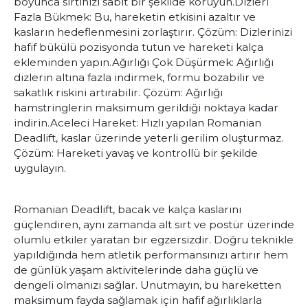
boyunca sırtınızı sabit bir şekilde koruyun.
Dizleri
Fazla Bükmek:
Bu, hareketin etkisini azaltır ve
kasların hedeflenmesini zorlaştırır. Çözüm: Dizlerinizi
hafif bükülü pozisyonda tutun ve hareketi kalça
ekleminden yapın.
Ağırlığı Çok Düşürmek:
Ağırlığı
dizlerin altına fazla indirmek, formu bozabilir ve
sakatlık riskini artırabilir. Çözüm: Ağırlığı
hamstringlerin maksimum gerildiği noktaya kadar
indirin.
Aceleci Hareket:
Hızlı yapılan Romanian
Deadlift, kaslar üzerinde yeterli gerilim oluşturmaz.
Çözüm: Hareketi yavaş ve kontrollü bir şekilde
uygulayın.
Romanian Deadlift, bacak ve kalça kaslarını
güçlendiren, aynı zamanda alt sırt ve postür üzerinde
olumlu etkiler yaratan bir egzersizdir. Doğru teknikle
yapıldığında hem atletik performansınızı artırır hem
de günlük yaşam aktivitelerinde daha güçlü ve
dengeli olmanızı sağlar. Unutmayın, bu hareketten
maksimum fayda sağlamak için hafif ağırlıklarla