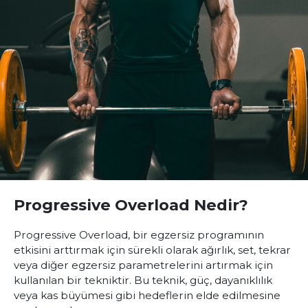
Progressive Overload Nedir?
Progressive Overload
, bir egzersiz programının
etkisini arttırmak için sürekli olarak ağırlık, set, tekrar
veya diğer egzersiz parametrelerini artırmak için
kullanılan bir tekniktir. Bu teknik, güç, dayanıklılık
veya kas büyümesi gibi hedeflerin elde edilmesine