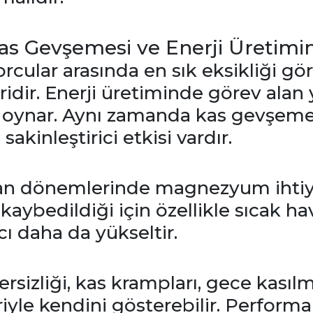
 Gevşemesi ve Enerji Üretimin
ular arasında en sık eksikliği gö
ridir. Enerji üretiminde görev alan
 oynar. Aynı zamanda kas gevşemes
akinleştirici etkisi vardır.
n dönemlerinde magnezyum ihtiyac
kaybedildiği için özellikle sıcak ha
cı daha da yükseltir.
izliği, kas krampları, gece kasılmal
yle kendini gösterebilir. Perform