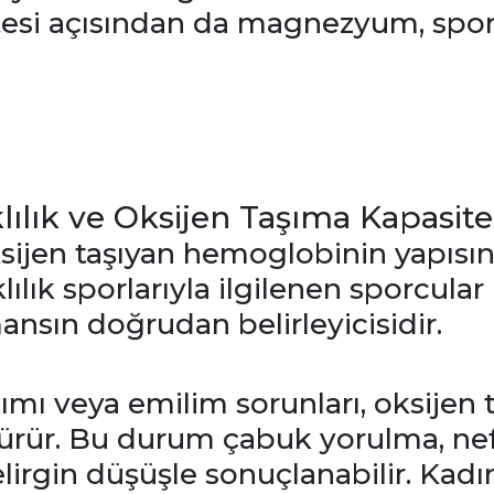
tesi açısından da magnezyum, sporc
ılık ve Oksijen Taşıma Kapasite
ijen taşıyan hemoglobinin yapısınd
lılık sporlarıyla ilgilenen sporcular
ansın doğrudan belirleyicisidir.
lımı veya emilim sorunları, oksijen
ürür. Bu durum çabuk yorulma, nef
irgin düşüşle sonuçlanabilir. Kadın