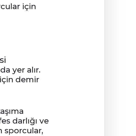
ular için
si
a yer alır.
 için demir
 taşıma
es darlığı ve
 sporcular,