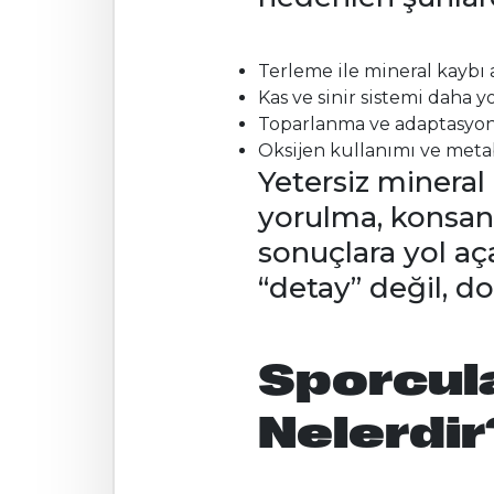
Terleme ile mineral kaybı 
Kas ve sinir sistemi daha y
Toparlanma ve adaptasyon 
Oksijen kullanımı ve meta
Yetersiz mineral
yorulma, konsant
sonuçlara yol aç
“detay” değil, d
Sporcula
Nelerdir