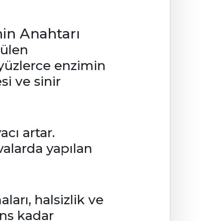
in Anahtarı
rülen
 yüzlerce enzimin
i ve sinir
ı artar.
valarda yapılan
arı, halsizlik ve
ans kadar