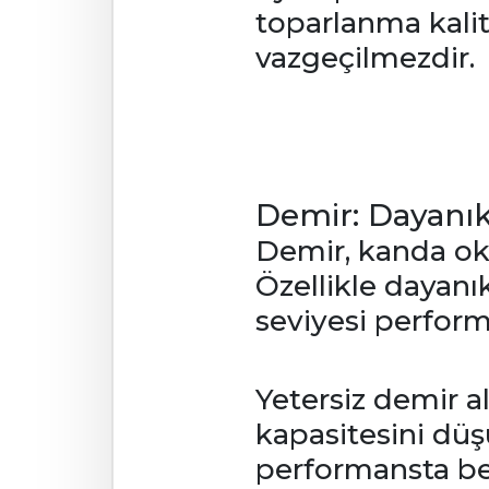
toparlanma kali
vazgeçilmezdir.
Demir: Dayanıkl
Demir, kanda oks
Özellikle dayanık
seviyesi perform
Yetersiz demir a
kapasitesini düş
performansta bel