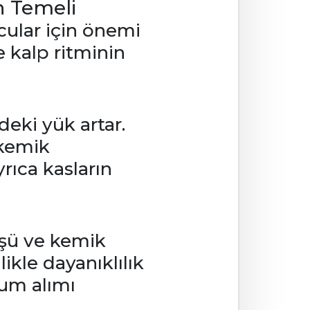
n Temeli
cular için önemi
ve kalp ritminin
eki yük artar.
 kemik
rıca kasların
üşü ve kemik
ikle dayanıklılık
yum alımı