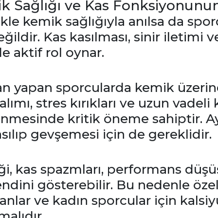
k Sağlığı ve Kas Fonksiyonunu
kle kemik sağlığıyla anılsa da spor
ğildir. Kas kasılması, sinir iletimi 
aktif rol oynar.
 yapan sporcularda kemik üzerind
alımı, stres kırıkları ve uzun vadeli
enmesinde kritik öneme sahiptir. Ay
sılıp gevşemesi için de gereklidir.
ği, kas spazmları, performans düş
ndini gösterebilir. Bu nedenle özell
şanlar ve kadın sporcular için kalsi
malıdır.