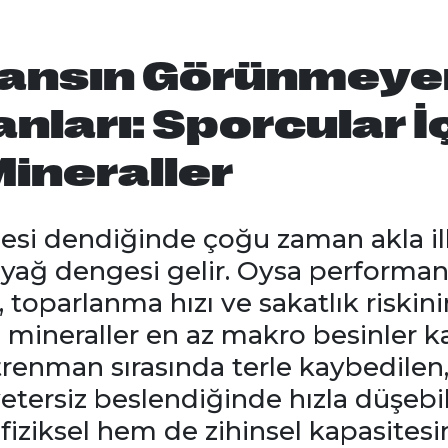
ansın Görünmeye
ları: Sporcular İ
ineraller
si dendiğinde çoğu zaman akla ilk
 yağ dengesi gelir. Oysa performan
i, toparlanma hızı ve sakatlık riskini
a mineraller en az makro besinler ka
ntrenman sırasında terle kaybedilen
yetersiz beslendiğinde hızla düşebi
iziksel hem de zihinsel kapasites