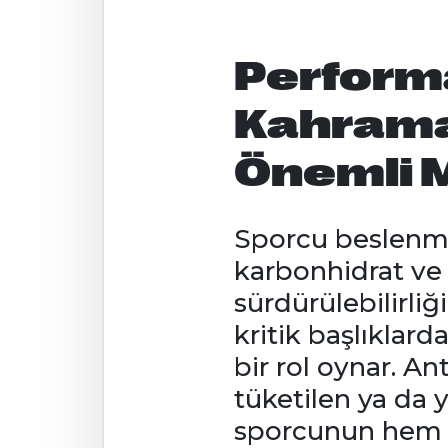
Perform
Kahraman
Önemli M
Sporcu beslenme
karbonhidrat ve
sürdürülebilirliğ
kritik başlıklard
bir rol oynar. A
tüketilen ya da 
sporcunun hem f