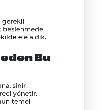
 gerekli
lük beslenmede
ekilde ele aldık.
 Neden Bu
na, sinir
eci yönetir.
unun temel