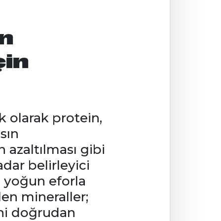
n
çin
 olarak protein,
sın
n azaltılması gibi
dar belirleyici
, yoğun eforla
len mineraller;
ini doğrudan