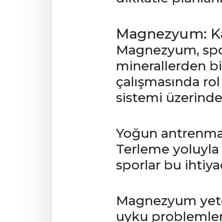
Magnezyum: Kas
Magnezyum, sporc
minerallerden bi
çalışmasında rol
sistemi üzerinde s
Yoğun antrenma
Terleme yoluyla 
sporlar bu ihtiya
Magnezyum yeters
uyku problemleri