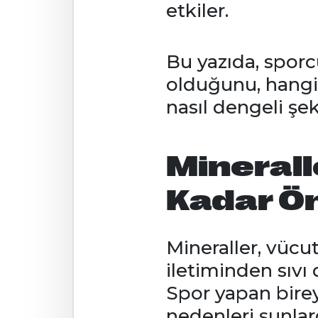
etkiler.
Bu yazıda, sporc
olduğunu, hangi
nasıl dengeli şek
Minerall
Kadar Ö
Mineraller, vücut
iletiminden sıvı
Spor yapan birey
nedenleri şunlard