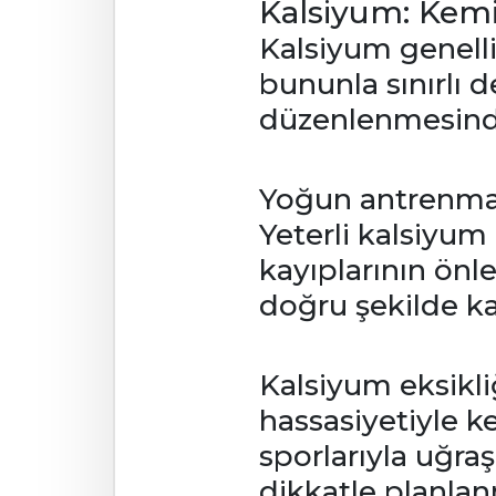
Kalsiyum: Kemi
Kalsiyum genelli
bununla sınırlı de
düzenlenmesinde 
Yoğun antrenman
Yeterli kalsiyum 
kayıplarının önl
doğru şekilde ka
Kalsiyum eksikli
hassasiyetiyle ke
sporlarıyla uğra
dikkatle planlan