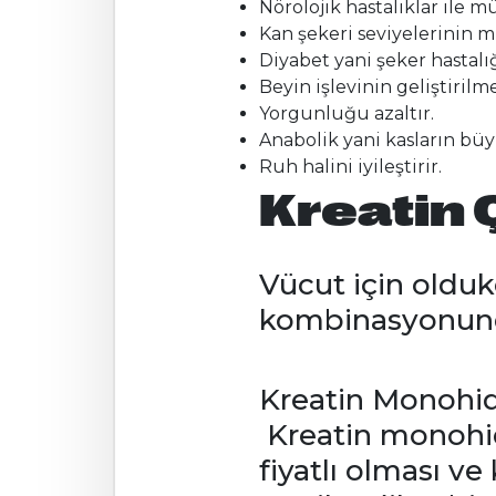
Nörolojik hastalıklar ile 
Kan şekeri seviyelerinin m
Diyabet yani şeker hastalı
Beyin işlevinin geliştirilme
Yorgunluğu azaltır.
Anabolik yani kasların bü
Ruh halini iyileştirir.
Kreatin 
Vücut için oldu
kombinasyonunda
Kreatin Monohid
Kreatin monohidr
fiyatlı olması ve