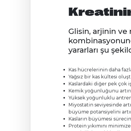
Kreatini
Glisin, arjinin v
kombinasyonunda
yararları şu şekil
Kas hücrelerinin daha fazl
Yağsız bir kas kültesi olu
Kaslardaki diğer pek çok i
Kemik yoğunluğunu artırı
Yüksek yoğunluklu antrenm
Miyostatin seviyesinde artı
büyüme potansiyelini artır
Kasların büyümesi sürecini
Protein yıkımını minimize