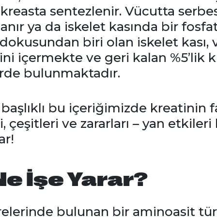
reasta sentezlenir. Vücutta serbes
nır ya da iskelet kasında bir fosf
 dokusundan biri olan iskelet kası,
ini içermekte ve geri kalan %5’lik k
erde bulunmaktadır.
başlıklı bu içeriğimizde kreatinin f
i, çeşitleri ve zararları – yan etkileri
ar!
Ne İşe Yarar?
relerinde bulunan bir aminoasit tür