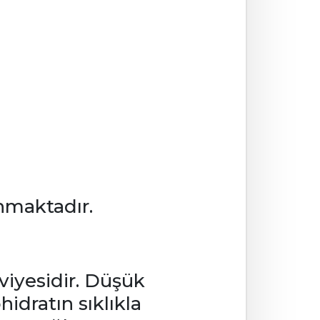
nmaktadır.
viyesidir. Düşük
idratın sıklıkla