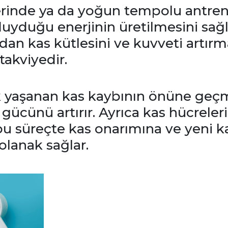
erinde ya da yoğun tempolu antre
duyduğu enerjinin üretilmesini sağla
dan kas kütlesini ve kuvveti artırma
 takviyedir.
ak yaşanan kas kaybının önüne geç
 gücünü artırır. Ayrıca kas hücreleri
r; bu süreçte kas onarımına ve yeni k
lanak sağlar.