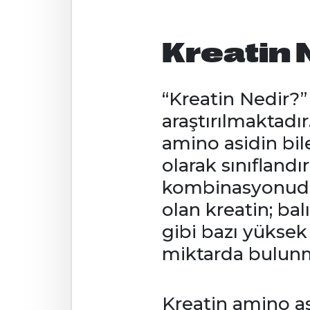
Kreatin 
“Kreatin Nedir?” 
araştırılmaktadır.
amino asidin bil
olarak sınıflandır
kombinasyonudur.
olan kreatin; bal
gibi bazı yüksek
miktarda bulunm
Kreatin amino as