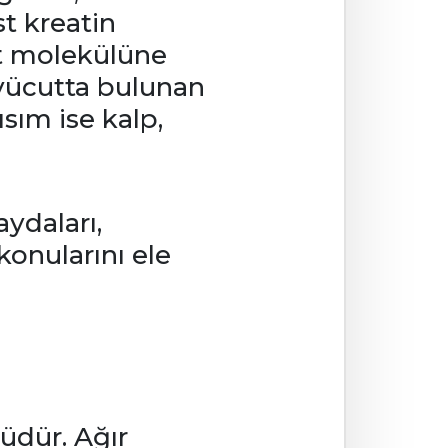
t kreatin
at molekülüne
 vücutta bulunan
ısım ise kalp,
aydaları,
 konularını ele
üdür. Ağır