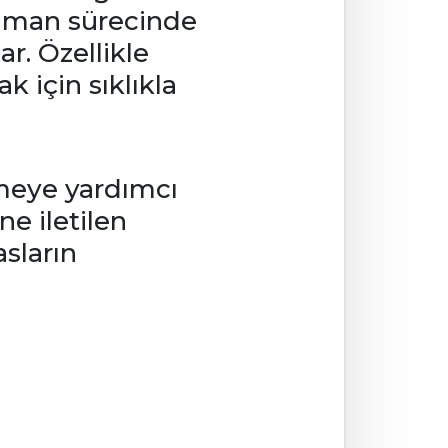
nman sürecinde
r. Özellikle
k için sıklıkla
meye yardımcı
ne iletilen
asların