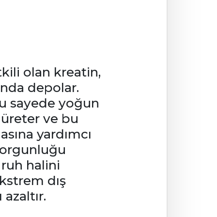
ili olan kreatin,
unda depolar.
 Bu sayede yoğun
 üreter ve bu
asına yardımcı
 yorgunluğu
uh halini
ekstrem dış
azaltır.