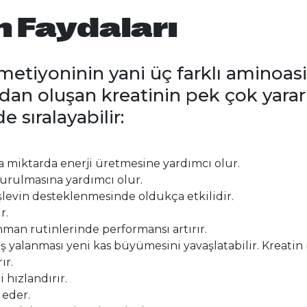
n Faydaları
e metiyoninin yani üç farklı aminoas
n oluşan kreatinin pek çok yararı
de sıralayabilir:
a miktarda enerji üretmesine yardımcı olur.
şturulmasına yardımcı olur.
şlevin desteklenmesinde oldukça etkilidir.
r.
an rutinlerinde performansı artırır.
ş yalanması yeni kas büyümesini yavaşlatabilir. Kreatin i
ır.
 hızlandırır.
 eder.