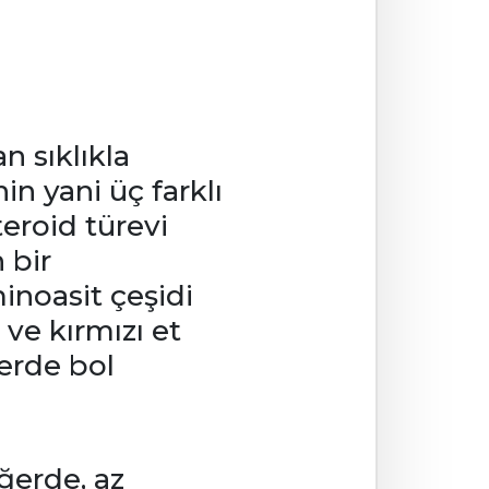
n sıklıkla
nin yani üç farklı
eroid türevi
 bir
inoasit çeşidi
 ve kırmızı et
lerde bol
ğerde, az