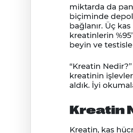
miktarda da pank
biçiminde depola
bağlanır. Üç kas
kreatinlerin %95’
beyin ve testisl
“Kreatin Nedir?” 
kreatinin işlevler
aldık. İyi okumal
Kreatin 
Kreatin, kas hüc