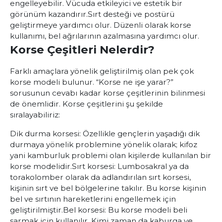
engelleyebilir.
Vücuda etkileyici ve estetik bir
görünüm kazandırır.
Sırt desteği ve postürü
geliştirmeye yardımcı olur.
Düzenli olarak korse
kullanımı, bel ağrılarının azalmasına yardımcı olur.
Korse Çeşitleri Nelerdir?
Farklı amaçlara yönelik geliştirilmiş olan pek çok
korse modeli bulunur. “Korse ne işe yarar?”
sorusunun cevabı kadar korse çeşitlerinin bilinmesi
de önemlidir. Korse çeşitlerini şu şekilde
sıralayabiliriz:
Dik durma korsesi:
Özellikle gençlerin yaşadığı dik
durmaya yönelik problemine yönelik olarak; kifoz
yani kamburluk problemi olan kişilerde kullanılan bir
korse modelidir.
Sırt korsesi:
Lumbosakral ya da
torakolomber olarak da adlandırılan sırt korsesi,
kişinin sırt ve bel bölgelerine takılır. Bu korse kişinin
bel ve sırtının hareketlerini engellemek için
geliştirilmiştir.
Bel korsesi:
Bu korse modeli beli
sarmak için kullanılır. Kimi zaman da kaburga ve