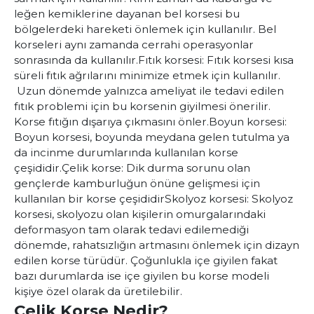
leğen kemiklerine dayanan bel korsesi bu
bölgelerdeki hareketi önlemek için kullanılır. Bel
korseleri aynı zamanda cerrahi operasyonlar
sonrasında da kullanılır.
Fıtık korsesi:
Fıtık korsesi kısa
süreli fıtık ağrılarını minimize etmek için kullanılır.
Uzun dönemde yalnızca ameliyat ile tedavi edilen
fıtık problemi için bu korsenin giyilmesi önerilir.
Korse fıtığın dışarıya çıkmasını önler.
Boyun korsesi:
Boyun korsesi, boyunda meydana gelen tutulma ya
da incinme durumlarında kullanılan korse
çeşididir.
Çelik korse:
Dik durma sorunu olan
gençlerde kamburluğun önüne gelişmesi için
kullanılan bir korse çeşididir
Skolyoz korsesi:
Skolyoz
korsesi, skolyozu olan kişilerin omurgalarındaki
deformasyon tam olarak tedavi edilemediği
dönemde, rahatsızlığın artmasını önlemek için dizayn
edilen korse türüdür. Çoğunlukla içe giyilen fakat
bazı durumlarda ise içe giyilen bu korse modeli
kişiye özel olarak da üretilebilir.
Çelik Korse Nedir?