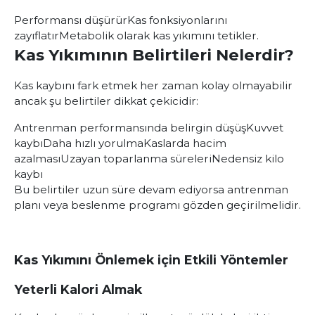
Performansı düşürür
Kas fonksiyonlarını
zayıflatır
Metabolik olarak kas yıkımını tetikler.
Kas Yıkımının Belirtileri Nelerdir?
Kas kaybını fark etmek her zaman kolay olmayabilir
ancak şu belirtiler dikkat çekicidir:
Antrenman performansında belirgin düşüş
Kuvvet
kaybı
Daha hızlı yorulma
Kaslarda hacim
azalması
Uzayan toparlanma süreleri
Nedensiz kilo
kaybı
Bu belirtiler uzun süre devam ediyorsa antrenman
planı veya beslenme programı gözden geçirilmelidir.
Kas Yıkımını Önlemek için Etkili Yöntemler
Yeterli Kalori Almak