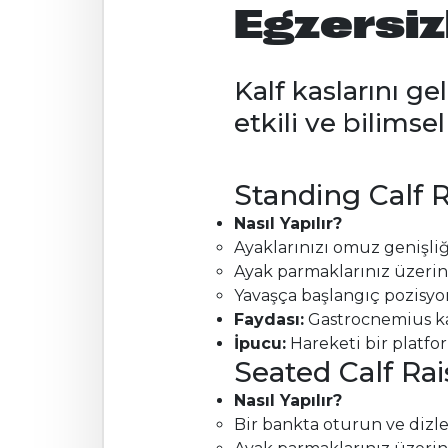
Egzersiz
Kalf kaslarını ge
etkili ve bilimse
Standing Calf R
Nasıl Yapılır?
Ayaklarınızı omuz genişliğ
Ayak parmaklarınız üzerinde
Yavaşça başlangıç pozisy
Faydası:
Gastrocnemius kas
İpucu:
Hareketi bir platfor
Seated Calf Ra
Nasıl Yapılır?
Bir bankta oturun ve dizler