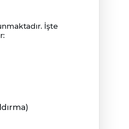
lunmaktadır. İşte
r:
ldırma)