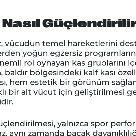
 Nasıl Güçlendirili
z, vücudun temel hareketlerini des
lerden yoğun egzersiz programları
önemli rol oynayan kas gruplarını iç
, baldır bölgesindeki kalf kası özel
kası, hem estetik bir görünüm sağ
ı bir alt vücut için geliştirilmesi
dir.
güçlendirilmesi, yalnızca spor perfo
, aynı zamanda bacak dayanıklılığın