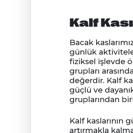
Kalf Kası
Bacak kaslarımı
günlük aktivite
fiziksel işlevde 
grupları arasında
değerdir. Kalf 
güçlü ve dayanıkl
gruplarından biri
Kalf kaslarının 
artırmakla kalmaz