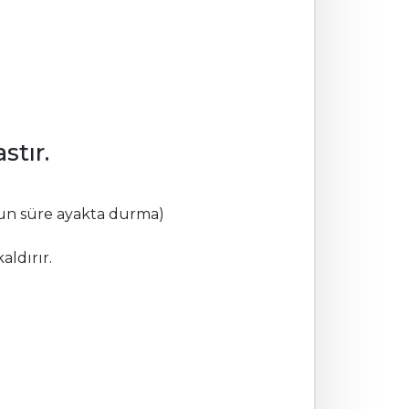
stır.
zun süre ayakta durma)
aldırır.