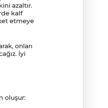
ini azaltır.
rde kalf
eket etmeye
rak, onları
ağız. İyi
n oluşur: