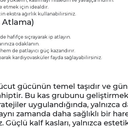
e yükselin, kasılmayı hissedin ve yavaşça indirin.
e etmek için idealdir.
n ekstra ağırlık kullanabilirsiniz.
 Atlama)
e hafifçe sıçrayarak ip atlayın.
arınıza odaklanın.
hem de patlayıcı güç kazandırır.
rak kardiyovasküler fayda sağlayabilirsiniz.
t vücut gücünün temel taşıdır ve g
iptir. Bu kas grubunu geliştirmek
tratejiler uygulandığında, yalnızca 
 aynı zamanda daha sağlıklı bir har
iz. Güçlü kalf kasları, yalnızca este