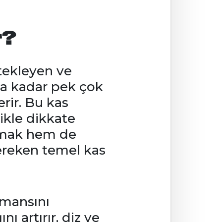
r?
tekleyen ve
na kadar pek çok
erir. Bu kas
likle dikkate
lamak hem de
 gereken temel kas
rmansını
ı artırır, diz ve