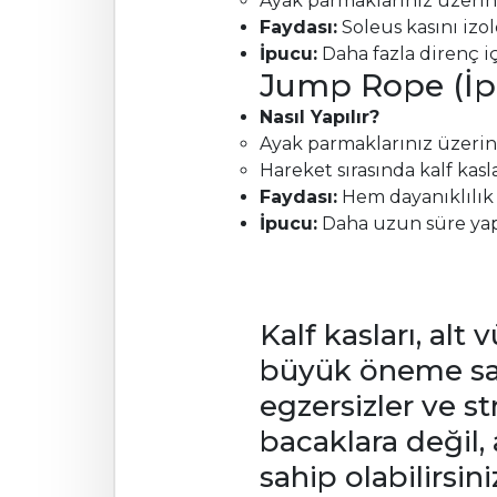
Ayak parmaklarınız üzerind
Faydası:
Soleus kasını izol
İpucu:
Daha fazla direnç içi
Jump Rope (İp
Nasıl Yapılır?
Ayak parmaklarınız üzerind
Hareket sırasında kalf kasl
Faydası:
Hem dayanıklılık 
İpucu:
Daha uzun süre yapa
Kalf kasları, al
büyük öneme sah
egzersizler ve s
bacaklara değil,
sahip olabilirsin