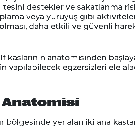
litesini destekler ve sakatlanma risk
zıplama veya yürüyüş gibi aktivitele
 olması, daha etkili ve güvenli har
lf kaslarının anatomisinden başlaya
 yapılabilecek egzersizleri ele alac
ı Anatomisi
dır bölgesinde yer alan iki ana kasta