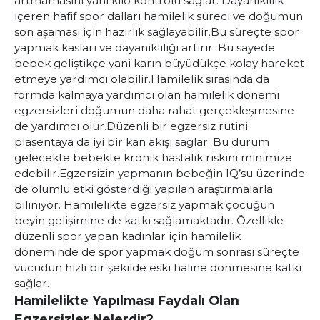
artmamasını yani kilo kontrolü sağlar.
Dayanıklılık
içeren hafif spor dalları hamilelik süreci ve doğumun
son aşaması için hazırlık sağlayabilir.
Bu süreçte spor
yapmak kasları ve dayanıklılığı artırır. Bu sayede
bebek geliştikçe yani karın büyüdükçe kolay hareket
etmeye yardımcı olabilir.
Hamilelik sırasında da
formda kalmaya yardımcı olan hamilelik dönemi
egzersizleri doğumun daha rahat gerçekleşmesine
de yardımcı olur.
Düzenli bir egzersiz rutini
plasentaya da iyi bir kan akışı sağlar. Bu durum
gelecekte bebekte kronik hastalık riskini minimize
edebilir.
Egzersizin yapmanın bebeğin IQ’su üzerinde
de olumlu etki gösterdiği yapılan araştırmalarla
biliniyor. Hamilelikte egzersiz yapmak çocuğun
beyin gelişimine de katkı sağlamaktadır.
Özellikle
düzenli spor yapan kadınlar için hamilelik
döneminde de spor yapmak doğum sonrası süreçte
vücudun hızlı bir şekilde eski haline dönmesine katkı
sağlar.
Hamilelikte Yapılması Faydalı Olan
Egzersizler Nelerdir?