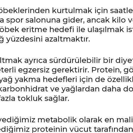
öbeklerinden kurtulmak için saatle
 spor salonuna gider, ancak kilo 
Göbek eritme hedefi ile ulaşılmak i
ğ yüzdesini azaltmaktır.
ltmak ayrıca sürdürülebilir bir di
eterli egzersiz gerektirir. Protein,
 yağ yakma hedefleri için de özellik
 karbonhidrat ve yağlardan daha d
azla tokluk sağlar.
n yediğimiz metabolik olarak en mali
diğimiz proteinin vücut tarafından 