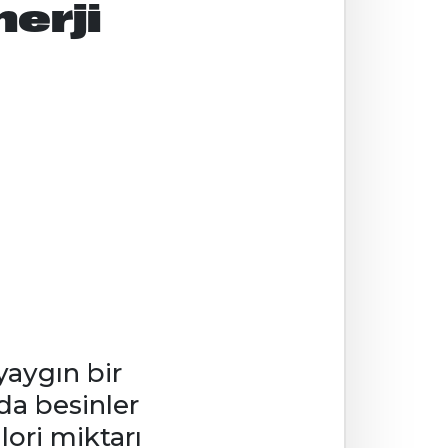
nerji
yaygın bir
da besinler
lori miktarı