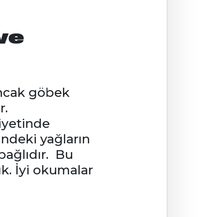
ve
 Ancak göbek
r.
diyetinde
indeki yağların
bağlıdır. Bu
ık. İyi okumalar