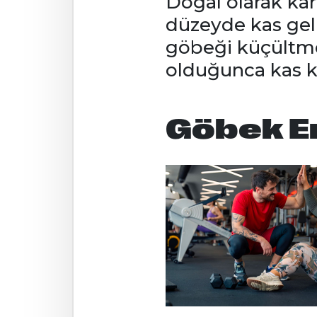
Doğal olarak kar
düzeyde kas gel
göbeği küçültme
olduğunca kas k
Göbek Er