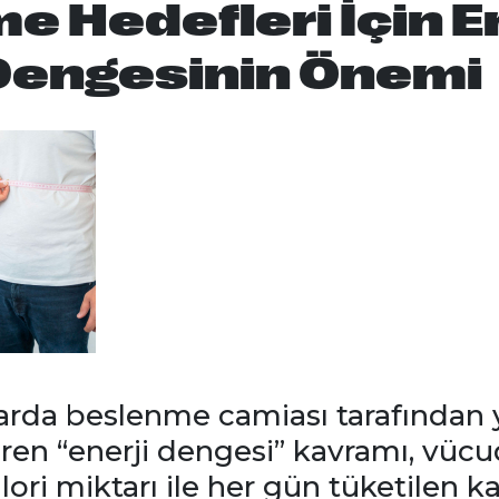
me Hedefleri İçin E
 Dengesinin Önemi
llarda beslenme camiası tarafından 
ren “enerji dengesi” kavramı, vücu
lori miktarı ile her gün tüketilen ka