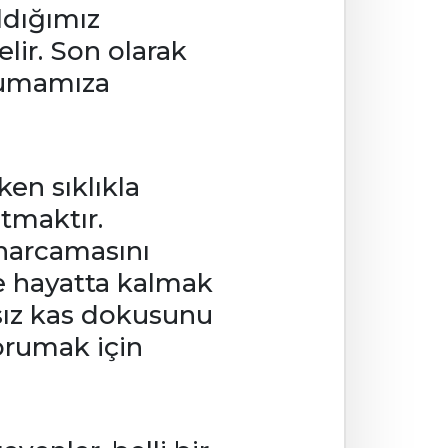
ldığımız
lir. Son olarak
orumamıza
en sıklıkla
utmaktır.
 harcamasını
ve hayatta kalmak
ğsız kas dokusunu
orumak için