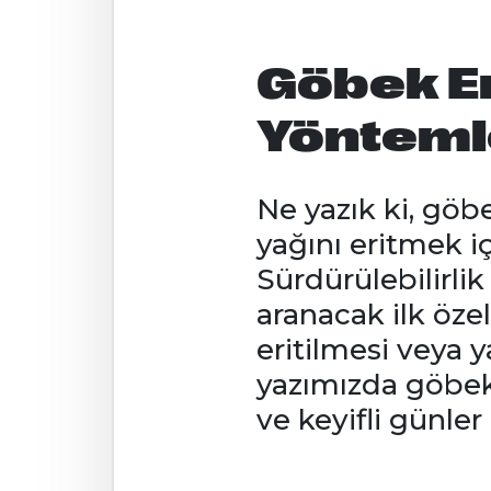
Göbek Er
Yönteml
Ne yazık ki, göb
yağını eritmek iç
Sürdürülebilirlik
aranacak ilk öze
eritilmesi veya 
yazımızda göbek 
ve keyifli günler 