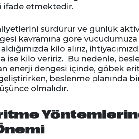
yi ifade etmektedir.
liyetlerini sürdürür ve günlük akti
dengesi kavramına göre vücudumuza 
 aldığımızda kilo alırız, ihtiyacımı
da ise kilo veririz. Bu nedenle, bes
an enerji dengesi içinde, göbek eri
eliştirirken, beslenme planında bir
üşünce olmalıdır.
ritme Yöntemleri
 Önemi