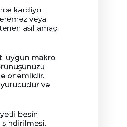
rce kardiyo
veremez veya
stenen asıl amaç
yet, uygun makro
 görünüşünüzü
le önemlidir.
oyurucudur ve
yetli besin
sindirilmesi,