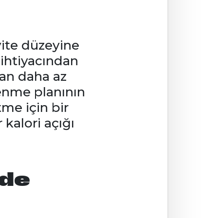
vite düzeyine
ihtiyacından
zdan daha az
lenme planının
tme için bir
 kalori açığı
nde