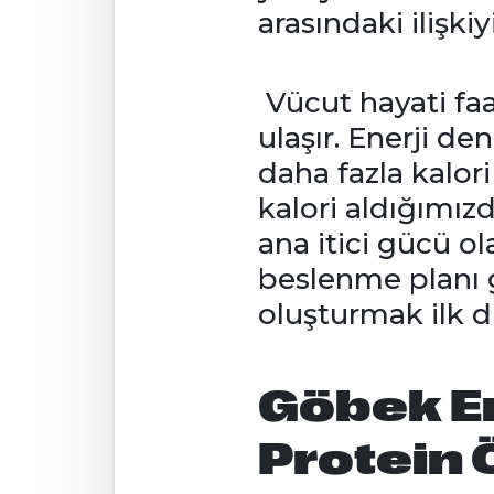
arasındaki ilişki
Vücut hayati faa
ulaşır. Enerji 
daha fazla kalori
kalori aldığımız
ana itici gücü ol
beslenme planı g
oluşturmak ilk d
Göbek E
Protein