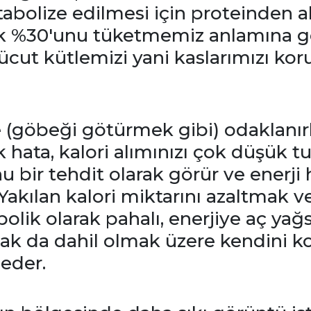
bolize edilmesi için proteinden a
ık %30'unu tüketmemiz anlamına ge
vücut kütlemizi yani kaslarımızı k
fe (göbeği götürmek gibi) odaklanırk
 hata, kalori alımınızı çok düşük t
bir tehdit olarak görür ve enerji
. Yakılan kalori miktarını azaltmak 
bolik olarak pahalı, enerjiye aç ya
ak da dahil olmak üzere kendini k
 eder.