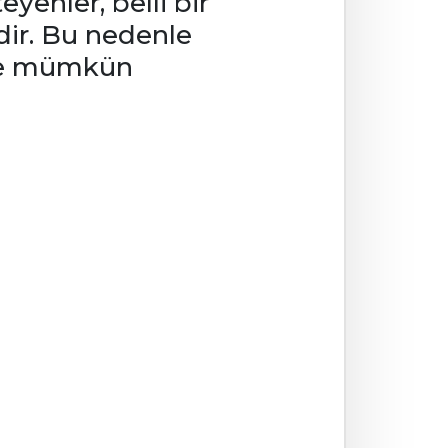
yenler, belli bir
dir. Bu nedenle
 ve mümkün