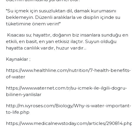
"Su içmek için susuzluktan dil, damak kurumasını
beklemeyin. Düzenli aralıklarla ve disiplin içinde su
tüketimine önem verin!"
Kısacası su; hayattır, doğanın biz insanlara sunduğu en
etkili, en basit, en yan etkisiz ilaçtır. Suyun olduğu
hayatta canlılık vardır, huzur vardır...
Kaynaklar ;
https://www.healthline.com/nutrition/7-health-benefits-
of-water
https://www.waternet.com.tr/su-icmek-ile-ilgili-dogru-
bilinen-yanlislar
http://m.ivyroses.com/Biology/Why-is-water-important-
to-life.php
https://www.medicalnewstoday.com/articles/290814.ph