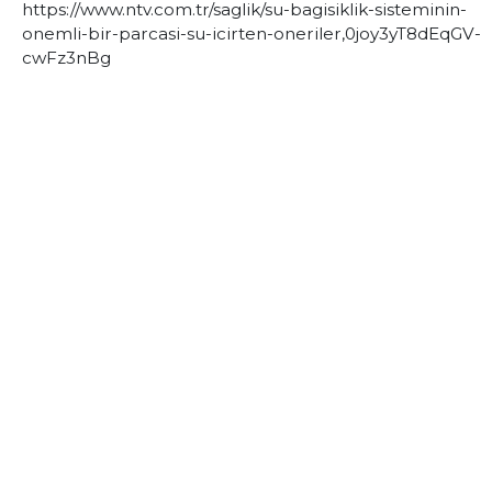
https://www.ntv.com.tr/saglik/su-bagisiklik-sisteminin-
onemli-bir-parcasi-su-icirten-oneriler,0joy3yT8dEqGV-
cwFz3nBg