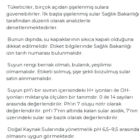
Tüketiciler, birçok açıdan şişelenmiş sulara
güvenebilirler. İlk başta şişelenmiş sular Sağlık Bakanlığ
tarafından düzenli olarak analizlerle
denetlenmektedirler.
Bunun dışında, su kapaklarının sıkıca kapalı olduğuna
dikkat edilmelidir. Etiket bilgilerinde Sağlık Bakanlığı
izin tarih numarası bulunmalıdır.
Suyun rengi berrak olmalı, bulanık, yeşilimsi
olmamalıdır. Etiketi solmuş, şişe şekli bozulmuş sular
satın alınmamalıdır.
Suyun pH’ı bir sıvının içerisindeki H+ iyonları ile OH-
iyonları miktarıyla ölçülen bir tanımdır. 0 ile 14 sayıları
arasında değerlendirilir. Ph’ın 7 oluşu nötr olarak
değerlendirilir. pH’ı 7’nin altında kalan sular asidik, 7’nin
üzerindeki sular ise bazik olarak değerlendirilir.
Doğal Kaynak Sularında yönetmelik pH 6,5–9,5 arasınd
olmasını uygun görmektedir.