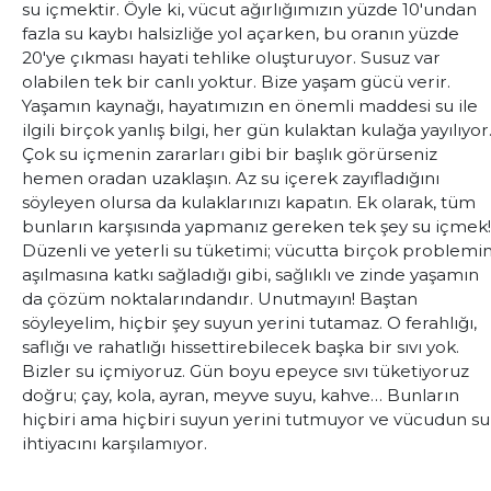
su içmektir. Öyle ki, vücut ağırlığımızın yüzde 10'undan
fazla su kaybı halsizliğe yol açarken, bu oranın yüzde
20'ye çıkması hayati tehlike oluşturuyor. Susuz var
olabilen tek bir canlı yoktur. Bize yaşam gücü verir.
Yaşamın kaynağı, hayatımızın en önemli maddesi su ile
ilgili birçok yanlış bilgi, her gün kulaktan kulağa yayılıyor
Çok su içmenin zararları gibi bir başlık görürseniz
hemen oradan uzaklaşın. Az su içerek zayıfladığını
söyleyen olursa da kulaklarınızı kapatın. Ek olarak, tüm
bunların karşısında yapmanız gereken tek şey su içmek!
Düzenli ve yeterli su tüketimi; vücutta birçok problemi
aşılmasına katkı sağladığı gibi, sağlıklı ve zinde yaşamın
da çözüm noktalarındandır. Unutmayın! Baştan
söyleyelim, hiçbir şey suyun yerini tutamaz. O ferahlığı,
saflığı ve rahatlığı hissettirebilecek başka bir sıvı yok.
Bizler su içmiyoruz. Gün boyu epeyce sıvı tüketiyoruz
doğru; çay, kola, ayran, meyve suyu, kahve… Bunların
hiçbiri ama hiçbiri suyun yerini tutmuyor ve vücudun su
ihtiyacını karşılamıyor.