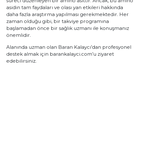
süreci düzenleyen bir amino asittir. Ancak, bu amino
asidin tam faydaları ve olası yan etkileri hakkında
daha fazla araştırma yapılması gerekmektedir. Her
zaman olduğu gibi, bir takviye programına
başlamadan önce bir sağlık uzmanı ile konuşmanız
önemlidir.
Alanında uzman olan Baran Kalaycı’dan profesyonel
destek almak için barankalayci.com’u ziyaret
edebilirsiniz.