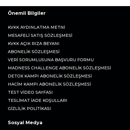
Önemli Bilgiler
KVKK AYDINLATMA METNI
MESAFELI SATIŞ SÖZLEŞMESI
KVKK AÇIK RIZA BEYANI
ABONELIK SÖZLEŞMESI
VERI SORUMLUSUNA BAŞVURU FORMU
MADNESS CHALLENGE ABONELIK SÖZLEŞMESI
DETOX KAMPI ABONELIK SÖZLEŞMESI
HACIM KAMPI ABONELIK SÖZLEŞMESI
TEST VIDEO SAYFASI
TESLIMAT İADE KOŞULLARI
GIZLILIK POLITIKASI
Sosyal Medya