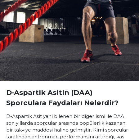
D-Aspartik Asitin (DAA)
Sporculara Faydaları Nelerdir?
D-Aspartik Asit yani bilenen bir diğer ismi ile DAA,
son yıllarda sporcular arasında popülerlik kazanan
bir takviye maddesi haline gelmiştir. Kimi sporcular
tarafından antrenman performansını artırdığı, kas