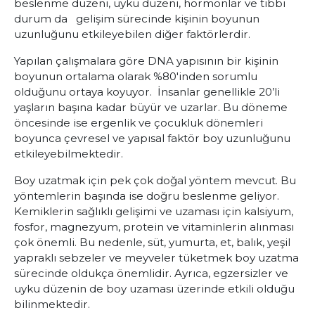
beslenme düzeni, uyku düzeni, hormonlar ve tıbbi
durum da gelişim sürecinde kişinin boyunun
uzunluğunu etkileyebilen diğer faktörlerdir.
Yapılan çalışmalara göre DNA yapısının bir kişinin
boyunun ortalama olarak %80'inden sorumlu
olduğunu ortaya koyuyor. İnsanlar genellikle 20’li
yaşların başına kadar büyür ve uzarlar. Bu döneme
öncesinde ise ergenlik ve çocukluk dönemleri
boyunca çevresel ve yapısal faktör boy uzunluğunu
etkileyebilmektedir.
Boy uzatmak için pek çok doğal yöntem mevcut. Bu
yöntemlerin başında ise doğru beslenme geliyor.
Kemiklerin sağlıklı gelişimi ve uzaması için kalsiyum,
fosfor, magnezyum, protein ve vitaminlerin alınması
çok önemli. Bu nedenle, süt, yumurta, et, balık, yeşil
yapraklı sebzeler ve meyveler tüketmek boy uzatma
sürecinde oldukça önemlidir. Ayrıca, egzersizler ve
uyku düzenin de boy uzaması üzerinde etkili olduğu
bilinmektedir.