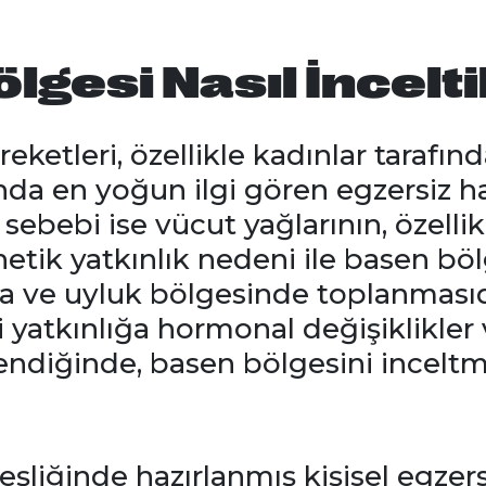
gesi Nasıl İncelti
eketleri, özellikle kadınlar tarafın
nda en yoğun ilgi gören egzersiz ha
ebebi ise vücut yağlarının, özellik
tik yatkınlık nedeni ile basen böl
ça ve uyluk bölgesinde toplanması
 yatkınlığa hormonal değişiklikler 
endiğinde, basen bölgesini inceltm
 eşliğinde hazırlanmış kişisel egzer