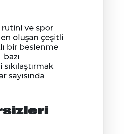
rutini ve spor
n oluşan çeşitli
klı bir beslenme
e bazı
i sıkılaştırmak
ar sayısında
sizleri