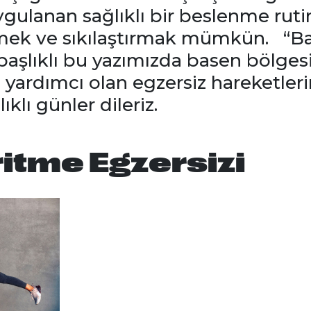
ygulanan sağlıklı bir beslenme rutin
tmek ve sıkılaştırmak mümkün. “B
” başlıklı bu yazımızda basen bölge
 yardımcı olan egzersiz hareketlerin
klı günler dileriz.
itme Egzersizi