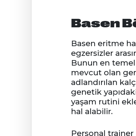
Basen Böl
Basen eritme har
egzersizler arası
Bunun en temel s
mevcut olan gene
adlandırılan kal
genetik yapıdaki
yaşam rutini ekl
hal alabilir.
Personal trainer