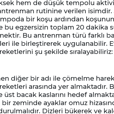
sek hem de düşük tempolu aktivite
 antrenman rutinine verilen isimdir.
empoda bir koşu ardından koşunun
 bu egzersizin toplam 20 dakika s
rnektir. Bu antrenman türü farklı 
eri ile birleştirerek uygulanabilir. 
ketlerini şu şekilde sıralayabiliriz:
en diğer bir adı ile çömelme hareke
eketleri arasında yer almaktadır. 
 üst bacak kaslarını hedef almakta
z bir zeminde ayaklar omuz hizasın
urulmalıdır. Dizleri bükerek ve ka