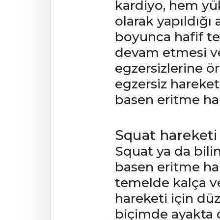
kardiyo, hem yük
olarak yapıldığı
boyunca hafif t
devam etmesi ve
egzersizlerine ö
egzersiz hareketl
basen eritme hare
Squat hareketi
Squat ya da bilin
basen eritme har
temelde kalça ve
hareketi için dü
biçimde ayakta d