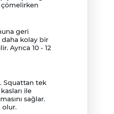
t çömelirken
nuna geri
 daha kolay bir
r. Ayrıca 10 - 12
. Squattan tek
kasları ile
lmasını sağlar.
 olur.