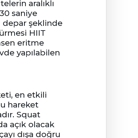
lerin aralıklı
 30 saniye
 depar şeklinde
ürmesi HIIT
basen eritme
Evde yapılabilen
ti, en etkili
Bu hareket
dır. Squat
da açık olacak
lçayı dışa doğru