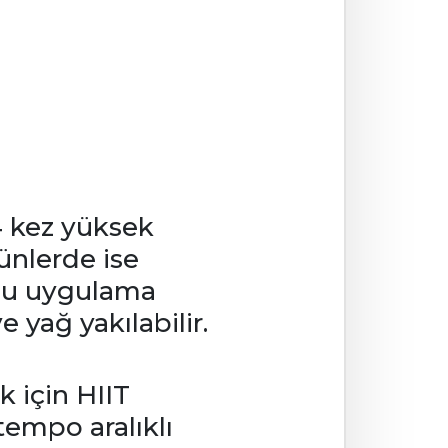
 4 kez yüksek
ünlerde ise
 Bu uygulama
 yağ yakılabilir.
 için HIIT
 tempo aralıklı