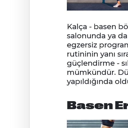
Kalça - basen bö
salonunda ya da
egzersiz program
rutininin yanı sı
güçlendirme - sık
mümkündür. Düzen
yapıldığında oldu
Basen Er