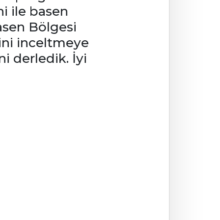
i ile basen
asen Bölgesi
sini inceltmeye
i derledik. İyi