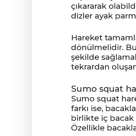
çıkararak olabil
dizler ayak parm
Hareket tamamla
dönülmelidir. Bu
şekilde sağlamak 
tekrardan oluşan
Sumo squat ha
Sumo squat harek
farkı ise, bacakla
birlikte iç bacak
Özellikle bacakla