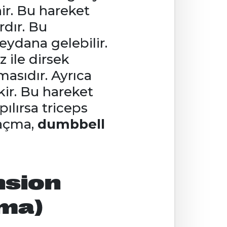
nir. Bu hareket
rdır. Bu
eydana gelebilir.
 ile dirsek
asıdır. Ayrıca
kir. Bu hareket
ılırsa triceps
 açma,
dumbbell
nsion
çma)