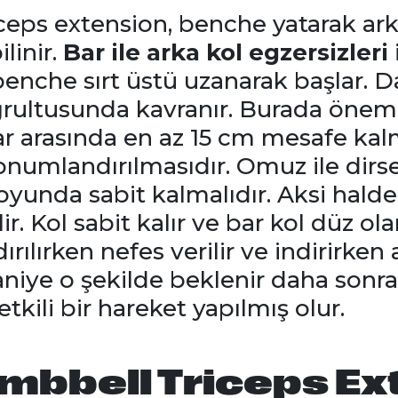
iceps extension, benche yatarak ar
linir.
Bar ile arka kol egzersizleri
 benche sırt üstü uzanarak başlar. 
oğrultusunda kavranır. Burada öneml
ar arasında en az 15 cm mesafe kalm
konumlandırılmasıdır. Omuz ile dirs
yunda sabit kalmalıdır. Aksi halde 
r. Kol sabit kalır ve bar kol düz ol
dırılırken nefes verilir ve indirirken a
saniye o şekilde beklenir daha sonra 
tkili bir hareket yapılmış olur.
mbbell Triceps Ex