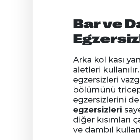
Bar ve D
Egzersiz
Arka kol kası ya
aletleri kullanılı
egzersizleri vaz
bölümünü triceps
egzersizlerini de
egzersizleri
saye
diğer kısımları ça
ve dambıl kullan