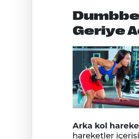
Dumbbel
Geriye 
Arka kol hareke
hareketler içeri