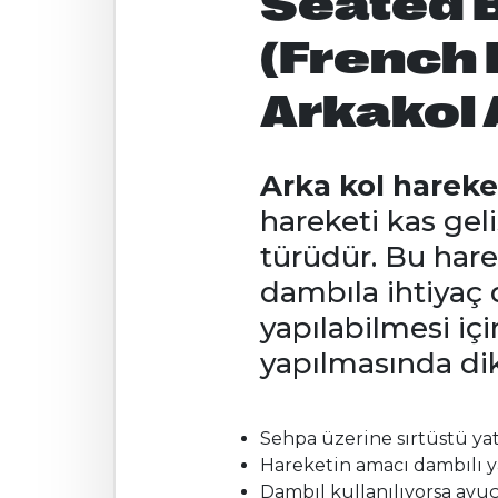
Seated B
(French 
Arkakol
Arka kol hareke
hareketi kas gel
türüdür. Bu hare
dambıla ihtiyaç 
yapılabilmesi iç
yapılmasında dik
Sehpa üzerine sırtüstü yat
Hareketin amacı dambılı ya
Dambıl kullanılıyorsa avuç 