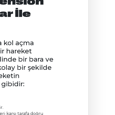
tension
r İle
ka kol açma
ir hareket
linde bir bara ve
olay bir şekilde
eketin
gibidir:
r.
eri karşı tarafa doğru