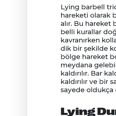
Lying barbell tr
hareketi olarak bi
alır. Bu hareket
belli kurallar d
kavranırken koll
dik bir şekilde 
bölge hareket bo
meydana gelebili
kaldırılır. Bar kal
kaldırılır ve bir 
sayede oldukça e
Lying Du