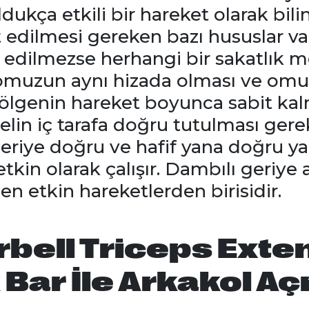
ukça etkili bir hareket olarak bili
t edilmesi gereken bazı hususlar va
 edilmezse herhangi bir sakatlık m
 omuzun aynı hizada olması ve omuz
ölgenin hareket boyunca sabit kalm
lin iç tarafa doğru tutulması gere
geriye doğru ve hafif yana doğru yap
tkin olarak çalışır. Dambılı geriye
 en etkin hareketlerden birisidir.
rbell Triceps Exte
 Bar İle Arkakol A