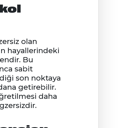
kol
zersiz olan
in hayallerindeki
endir. Bu
nca sabit
ldiği son noktaya
ana getirebilir.
öğretilmesi daha
egzersizdir.