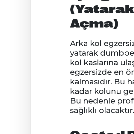
(Yatarak
Açma)
Arka kol egzersiz
yatarak dumbbell
kol kaslarına ul
egzersizde en ö
kalmasıdır. Bu h
kadar kolunu ger
Bu nedenle profe
sağlıklı olacaktı