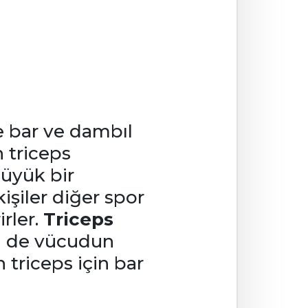
le bar ve dambıl
n triceps
büyük bir
işiler diğer spor
irler.
Triceps
em de vücudun
n triceps için bar