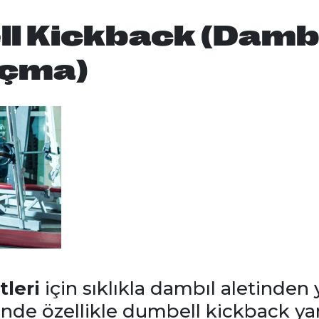
l Kickback (Dambı
Açma)
tleri
için sıklıkla dambıl aletinden y
sinde özellikle dumbell kickback ya