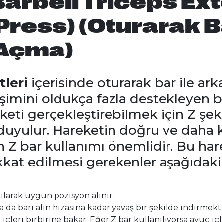
arbell Triceps Ex
Press) (Oturarak Ba
 Açma)
tleri
içerisinde oturarak bar ile ar
işimini oldukça fazla destekleyen b
keti gerçekleştirebilmek için Z şek
duyulur. Hareketin doğru ve daha k
in Z bar kullanımı önemlidir. Bu har
kat edilmesi gerekenler aşağıdaki 
ılarak uygun pozisyon alınır.
 da barı alın hizasına kadar yavaş bir şekilde indirmekti
içleri birbirine bakar. Eğer Z bar kullanılıyorsa avuç içl