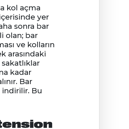
ka kol açma
içerisinde yer
Daha sonra bar
i olan; bar
ası ve kolların
ek arasındaki
sakatlıklar
ana kadar
lınır. Bar
indirilir. Bu
tension