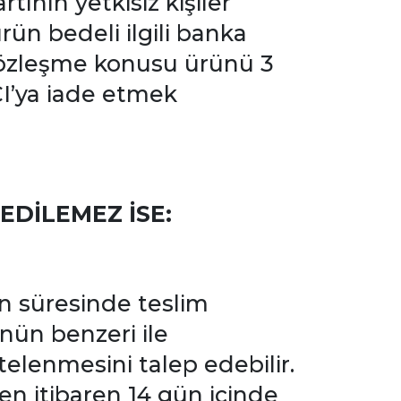
tının yetkisiz kişiler
ürün bedeli ilgili banka
 sözleşme konusu ürünü 3
CI’ya iade etmek
DİLEMEZ İSE:
n süresinde teslim
rünün benzeri ile
telenmesini talep edebilir.
den itibaren 14 gün içinde