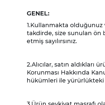
GENEL:
1.Kullanmakta olduğunuz w
takdirde, size sunulan ön 
etmiş sayılırsınız.
2.Alıcılar, satın aldıkları ü
Korunması Hakkında Kanun
hükümleri ile yürürlükteki 
3.Ürün sevkiyat masrafı ola