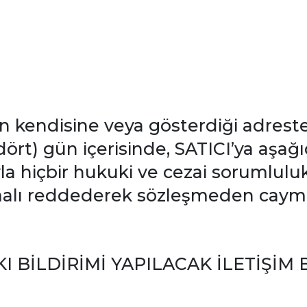
ün kendisine veya gösterdiği adreste
ört) gün içerisinde, SATICI’ya aşağıda
la hiçbir hukuki ve cezai sorumlulu
alı reddederek sözleşmeden cayma h
I BİLDİRİMİ YAPILACAK İLETİŞİM B