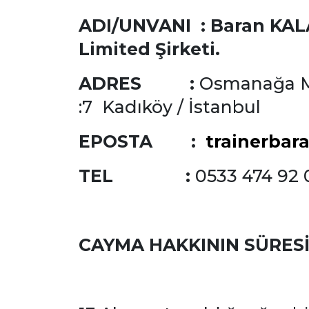
ADI/UNVANI : Baran KA
Limited Şirketi.
ADRES :
Osmanağa Ma
:7 Kadıköy / İstanbul
EPOSTA :
trainerba
TEL :
0533 474 92 
CAYMA HAKKININ SÜRESİ