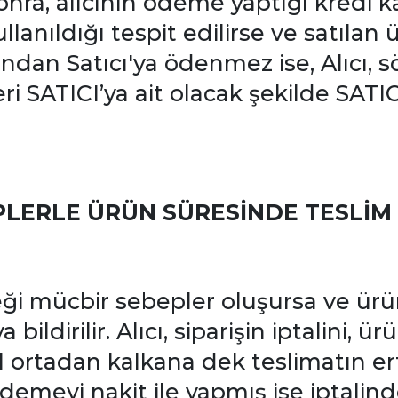
nra, alıcının ödeme yaptığı kredi kar
lanıldığı tespit edilirse ve satılan 
ından Satıcı'ya ödenmez ise, Alıcı,
eri SATICI’ya ait olacak şekilde SATI
ERLE ÜRÜN SÜRESİNDE TESLİM E
ği mücbir sebepler oluşursa ve ürü
bildirilir. Alıcı, siparişin iptalini, ü
l ortadan kalkana dek teslimatın er
; ödemeyi nakit ile yapmış ise iptalin