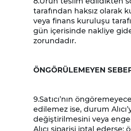
8.Ürün teslim edildikten so
tarafından haksız olarak kul
veya finans kuruluşu taraf
gün içerisinde nakliye gid
zorundadır.
ÖNGÖRÜLEMEYEN SEBEPL
9.Satıcı’nın öngöremeyece
edilemez ise, durum Alıcı’ya 
değiştirilmesini veya enge
Alıcı siparişi iptal ederse