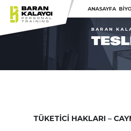
ANASAYFA
BİY
BARAN KAL
TESL
TÜKETİCİ HAKLARI – CAY