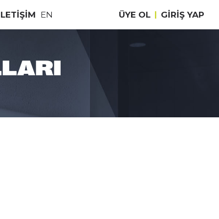
İLETİŞİM
EN
ÜYE OL
|
GIRIŞ YAP
LLARI