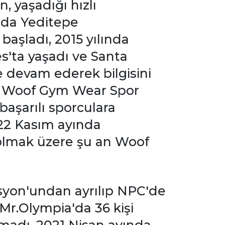
 yaşadığı hızlı
ında Yeditepe
aşladı, 2015 yılında
s'ta yaşadı ve Santa
 devam ederek bilgisini
da Woof Gym Wear Spor
başarılı sporculara
022 Kasım ayında
 olmak üzere şu an Woof
asyon'undan ayrılıp NPC'de
 Mr.Olympia'da 36 kişi