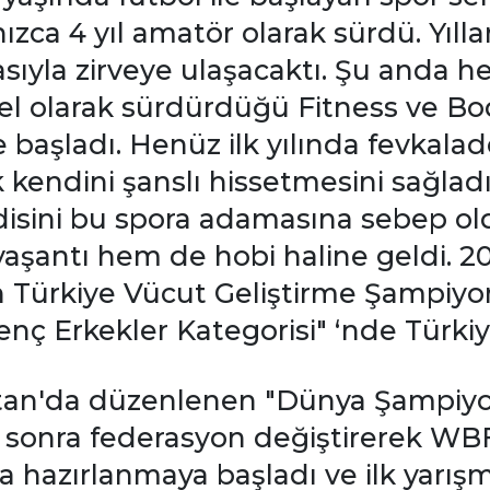
zca 4 yıl amatör olarak sürdü. Yılla
şmasıyla zirveye ulaşacaktı. Şu and
el olarak sürdürdüğü Fitness ve Bod
e başladı. Henüz ilk yılında fevkalad
k kendini şanslı hissetmesini sağlad
sini bu spora adamasına sebep oldu
şantı hem de hobi haline geldi. 201
n Türkiye Vücut Geliştirme Şampiyo
Genç Erkekler Kategorisi" ‘nde Türk
an'da düzenlenen "Dünya Şampiyon
ha sonra federasyon değiştirerek 
ra hazırlanmaya başladı ve ilk yarı