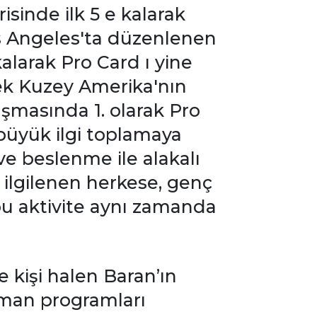
sinde ilk 5 e kalarak
os Angeles'ta düzenlenen
kalarak Pro Card ı yine
rek Kuzey Amerika'nın
şmasında 1. olarak Pro
büyük ilgi toplamaya
e beslenme ile alakalı
 ilgilenen herkese, genç
bu aktivite aynı zamanda
 kişi halen Baran’ın
enman programları