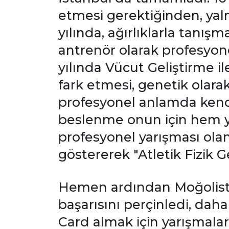
etmesi gerektiğinden, yalnı
yılında, ağırlıklarla tanı
antrenör olarak profesyon
yılında Vücut Geliştirme il
fark etmesi, genetik olara
profesyonel anlamda kendi
beslenme onun için hem ya
profesyonel yarışması ola
göstererek "Atletik Fizik 
Hemen ardından Moğolist
başarısını perçinledi, da
Card almak için yarışmala