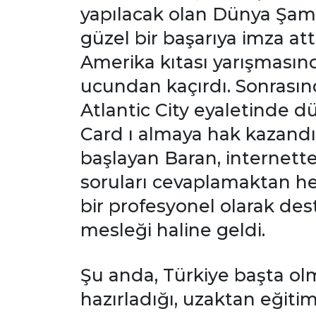
yapılacak olan Dünya Şamp
güzel bir başarıya imza a
Amerika kıtası yarışmasında
ucundan kaçırdı. Sonrasınd
Atlantic City eyaletinde 
Card ı almaya hak kazandı
başlayan Baran, internett
soruları cevaplamaktan he
bir profesyonel olarak de
mesleği haline geldi.
Şu anda, Türkiye başta ol
hazırladığı, uzaktan eğiti