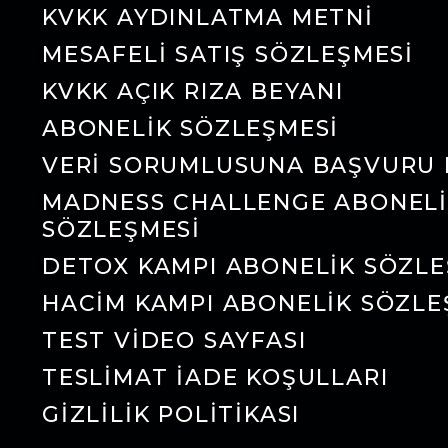
KVKK AYDINLATMA METNI
MESAFELI SATIŞ SÖZLEŞMESI
KVKK AÇIK RIZA BEYANI
ABONELIK SÖZLEŞMESI
VERI SORUMLUSUNA BAŞVURU
MADNESS CHALLENGE ABONEL
SÖZLEŞMESI
DETOX KAMPI ABONELIK SÖZLE
HACIM KAMPI ABONELIK SÖZLE
TEST VIDEO SAYFASI
TESLIMAT İADE KOŞULLARI
GIZLILIK POLITIKASI