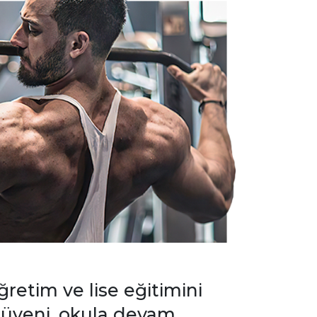
retim ve lise eğitimini
erüveni, okula devam