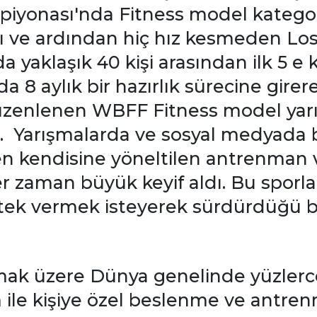
iyonası'nda Fitness model kategori
ttı ve ardından hiç hız kesmeden L
 yaklaşık 40 kişi arasından ilk 5 e 
a 8 aylık bir hazırlık sürecine gire
düzenlenen WBFF Fitness model yarı
. Yarışmalarda ve sosyal medyada 
en kendisine yöneltilen antrenman v
r zaman büyük keyif aldı. Bu sporla
stek vermek isteyerek sürdürdüğü 
mak üzere Dünya genelinde yüzlerce
m ile kişiye özel beslenme ve antr