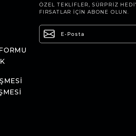
ÖZEL TEKLIFLER, SÜRPRIZ HEDI
FIRSATLAR IÇIN ABONE OLUN.
 FORMU
IK
ŞMESI
ŞMESI