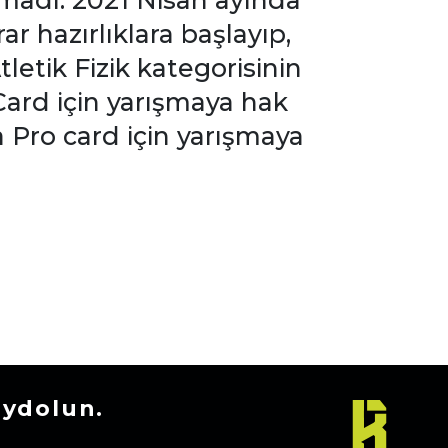
şamadı. 2021 Nisan ayında
r hazırlıklara başlayıp,
letik Fizik kategorisinin
ard için yarışmaya hak
 Pro card için yarışmaya
aydolun.