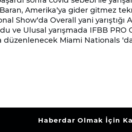
 başardı sonra covid sebebi ile yarı
Baran, Amerika'ya gider gitmez tekra
al Show'da Overall yani yarıştığı At
du ve Ulusal yarışmada IFBB PRO C
a düzenlenecek Miami Nationals 'da
Haberdar Olmak İçin K