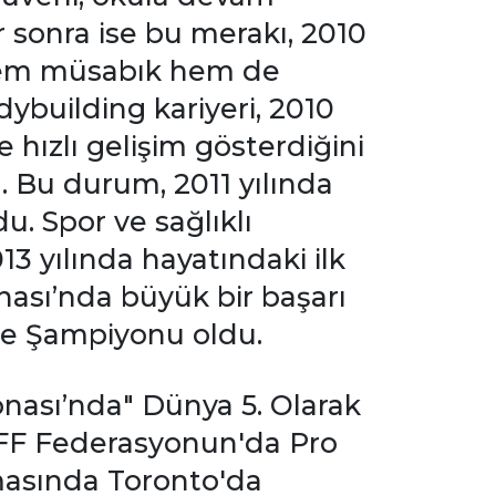
r sonra ise bu merakı, 2010
a hem müsabık hem de
ybuilding kariyeri, 2010
e hızlı gelişim gösterdiğini
ı. Bu durum, 2011 yılında
. Spor ve sağlıklı
3 yılında hayatındaki ilk
nası’nda büyük bir başarı
iye Şampiyonu oldu.
ası’nda" Dünya 5. Olarak
WBFF Federasyonun'da Pro
şmasında Toronto'da