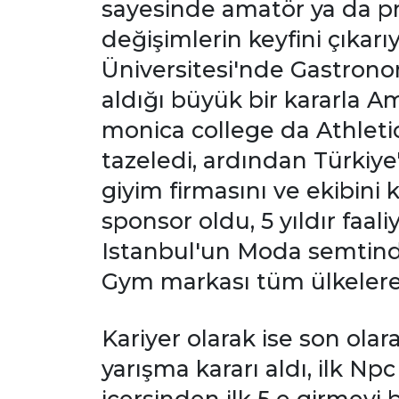
sayesinde amatör ya da pro
değişimlerin keyfini çıkarı
Üniversitesi'nde Gastrono
aldığı büyük bir kararla A
monica college da Athlet
tazeledi, ardından Türki
giyim firmasını ve ekibini 
sponsor oldu, 5 yıldır fa
Istanbul'un Moda semtinde
Gym markası tüm ülkelere o
Kariyer olarak ise son ol
yarışma kararı aldı, ilk N