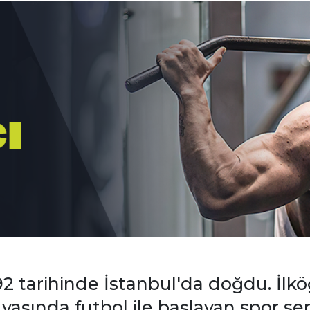
2 tarihinde İstanbul'da doğdu. İlköğ
 yaşında futbol ile başlayan spor s