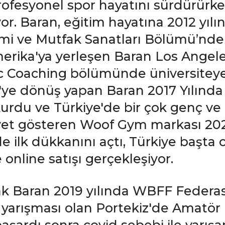
fesyonel spor hayatını sürdürürken,
yor. Baran, eğitim hayatına 2012 yıl
mi ve Mutfak Sanatları Bölümü’nde b
merika'ya yerleşen Baran Los Angele
ic Coaching bölümünde üniversiteye
ye'ye dönüş yapan Baran 2017 Yılın
kurdu ve Türkiye'de bir çok genç ve 
aliyet gösteren Woof Gym markası 2
 ilk dükkanını açtı, Türkiye başta
nline satışı gerçekleşiyor.
arak Baran 2019 yılında WBFF Feder
pc yarışması olan Portekiz'de Amatör