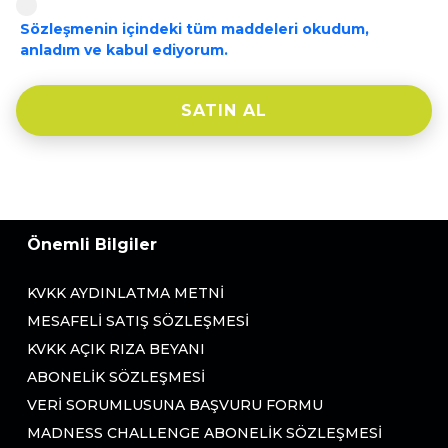
Sözleşmenin içindeki tüm maddeleri okudum,
anladım ve kabul ediyorum.
SATIN AL
Önemli Bilgiler
KVKK AYDINLATMA METNI
MESAFELI SATIŞ SÖZLEŞMESI
KVKK AÇIK RIZA BEYANI
ABONELIK SÖZLEŞMESI
VERI SORUMLUSUNA BAŞVURU FORMU
MADNESS CHALLENGE ABONELIK SÖZLEŞMESI