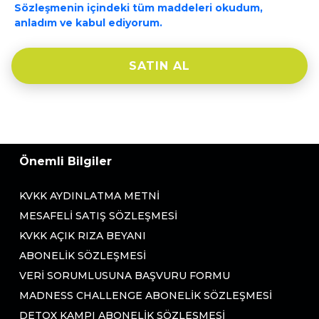
Sözleşmenin içindeki tüm maddeleri okudum,
anladım ve kabul ediyorum.
SATIN AL
Önemli Bilgiler
KVKK AYDINLATMA METNI
MESAFELI SATIŞ SÖZLEŞMESI
KVKK AÇIK RIZA BEYANI
ABONELIK SÖZLEŞMESI
VERI SORUMLUSUNA BAŞVURU FORMU
MADNESS CHALLENGE ABONELIK SÖZLEŞMESI
DETOX KAMPI ABONELIK SÖZLEŞMESI