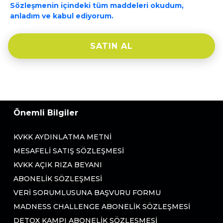
Sözleşmenin içindeki tüm maddeleri okudum,
anladım ve kabul ediyorum.
SATIN AL
Önemli Bilgiler
KVKK AYDINLATMA METNI
MESAFELI SATIŞ SÖZLEŞMESI
KVKK AÇIK RIZA BEYANI
ABONELIK SÖZLEŞMESI
VERI SORUMLUSUNA BAŞVURU FORMU
MADNESS CHALLENGE ABONELIK SÖZLEŞMESI
DETOX KAMPI ABONELIK SÖZLEŞMESI